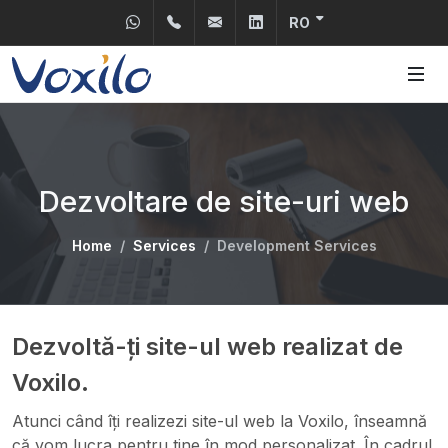
Trimite-ne un WhatsApp
+31 30 2400150
info@voxilo.com
Linkedin
RO
Dezvoltare de site-uri web
Home
Services
Development Services
Dezvoltă-ți site-ul web realizat de
Voxilo.
Atunci când îți realizezi site-ul web la Voxilo, înseamnă
că vom lucra pentru tine în mod personalizat. În cadrul